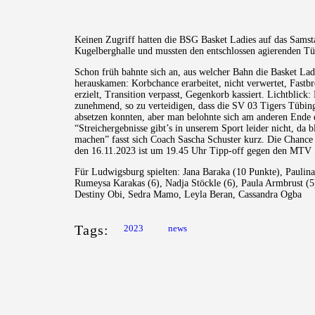
Keinen Zugriff hatten die BSG Basket Ladies auf das Samst
Kugelberghalle und mussten den entschlossen agierenden Tü
Schon früh bahnte sich an, aus welcher Bahn die Basket Lad
herauskamen: Korbchance erarbeitet, nicht verwertet, Fast
erzielt, Transition verpasst, Gegenkorb kassiert. Lichtblick:
zunehmend, so zu verteidigen, dass die SV 03 Tigers Tübin
absetzen konnten, aber man belohnte sich am anderen Ende de
“Streichergebnisse gibt’s in unserem Sport leider nicht, da bl
machen” fasst sich Coach Sascha Schuster kurz. Die Chanc
den 16.11.2023 ist um 19.45 Uhr Tipp-off gegen den MTV St
Für Ludwigsburg spielten: Jana Baraka (10 Punkte), Paulina
Rumeysa Karakas (6), Nadja Stöckle (6), Paula Armbrust (5)
Destiny Obi, Sedra Mamo, Leyla Beran, Cassandra Ogba
Tags:
2023
news