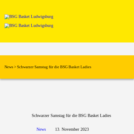
Home
News
Verein
Teams W
Teams M
Spielbetrieb
Unterstützen
News
>
Schwarzer Samstag für die BSG Basket Ladies
Links
Schwarzer Samstag für die BSG Basket Ladies
News
13. November 2023