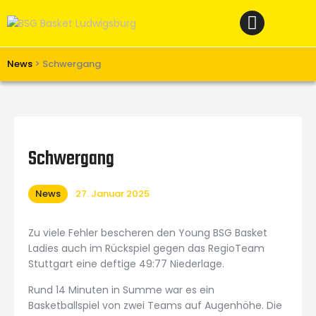
Home
News
Verein
News
>
Schwergang
Teams W
Teams M
Spielbetrieb
Schwergang
Unterstützen
News
27. Januar 2025
Links
Zu viele Fehler bescheren den Young BSG Basket
Ladies auch im Rückspiel gegen das RegioTeam
Stuttgart eine deftige 49:77 Niederlage.
Rund 14 Minuten in Summe war es ein
Basketballspiel von zwei Teams auf Augenhöhe. Die