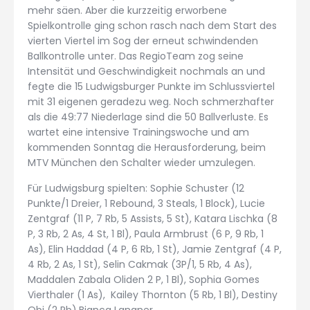
mehr säen. Aber die kurzzeitig erworbene
Spielkontrolle ging schon rasch nach dem Start des
vierten Viertel im Sog der erneut schwindenden
Ballkontrolle unter. Das RegioTeam zog seine
Intensität und Geschwindigkeit nochmals an und
fegte die 15 Ludwigsburger Punkte im Schlussviertel
mit 31 eigenen geradezu weg. Noch schmerzhafter
als die 49:77 Niederlage sind die 50 Ballverluste. Es
wartet eine intensive Trainingswoche und am
kommenden Sonntag die Herausforderung, beim
MTV München den Schalter wieder umzulegen.
Für Ludwigsburg spielten: Sophie Schuster (12
Punkte/1 Dreier, 1 Rebound, 3 Steals, 1 Block), Lucie
Zentgraf (11 P, 7 Rb, 5 Assists, 5 St), Katara Lischka (8
P, 3 Rb, 2 As, 4 St, 1 Bl), Paula Armbrust (6 P, 9 Rb, 1
As), Elin Haddad (4 P, 6 Rb, 1 St), Jamie Zentgraf (4 P,
4 Rb, 2 As, 1 St), Selin Cakmak (3P/1, 5 Rb, 4 As),
Maddalen Zabala Oliden 2 P, 1 Bl), Sophia Gomes
Vierthaler (1 As), Kailey Thornton (5 Rb, 1 Bl), Destiny
Obi (2 Rb),Bianca Langner