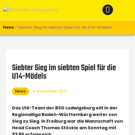
Home
News
Verein
News
>
Siebter Sieg im siebten Spiel für die U14-Mädels
Teams W
Teams M
Spielbetrieb
Siebter Sieg im siebten Spiel für die
Unterstützen
U14-Mädels
Links
News
4. November 2017
Das U14-Team der BSG Ludwigsburg eilt in der
Regionalliga Baden-Württemberg weiter von
Sieg zu Sieg. In Freiburg war die Mannschaft von
Head Coach Thomas Stöckle am Sonntag mit
93:86 erfolgreich.