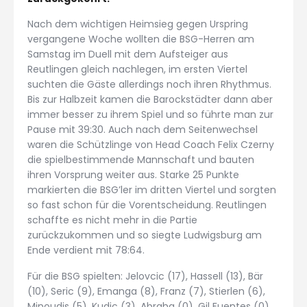
Nach dem wichtigen Heimsieg gegen Urspring
vergangene Woche wollten die BSG-Herren am
Samstag im Duell mit dem Aufsteiger aus
Reutlingen gleich nachlegen, im ersten Viertel
suchten die Gäste allerdings noch ihren Rhythmus.
Bis zur Halbzeit kamen die Barockstädter dann aber
immer besser zu ihrem Spiel und so führte man zur
Pause mit 39:30. Auch nach dem Seitenwechsel
waren die Schützlinge von Head Coach Felix Czerny
die spielbestimmende Mannschaft und bauten
ihren Vorsprung weiter aus. Starke 25 Punkte
markierten die BSG’ler im dritten Viertel und sorgten
so fast schon für die Vorentscheidung. Reutlingen
schaffte es nicht mehr in die Partie
zurückzukommen und so siegte Ludwigsburg am
Ende verdient mit 78:64.
Für die BSG spielten: Jelovcic (17), Hassell (13), Bär
(10), Seric (9), Emanga (8), Franz (7), Stierlen (6),
Minoudis (5), Kudic (3), Abraha (0), Gil Fuentes (0)