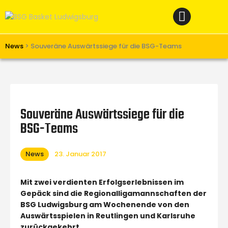
Home
News
Verein
News
>
Souveräne Auswärtssiege für die BSG-Teams
Teams W
Teams M
Spielbetrieb
Souveräne Auswärtssiege für die
Unterstützen
BSG-Teams
Links
News
23. Januar 2017
Mit zwei verdienten Erfolgserlebnissen im
Gepäck sind die Regionalligamannschaften der
BSG Ludwigsburg am Wochenende von den
Auswärtsspielen in Reutlingen und Karlsruhe
zurückgekehrt.