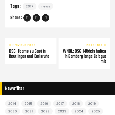
Tags:
2017
news
Share:
Previous Post
Next Post
BSG-Teams zu Gast in
WNBL: BSG-Mädels halten
Reutlingen und Karlsruhe
in Bamberg lange Zeit gut
mit
Newsfilter
2014
2015
2016
2017
2018
2019
2020
2021
2022
2023
2024
2025