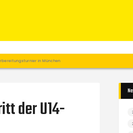
Home
News
Verein
Teams W
Teams M
Spielbetrieb
rbereitungsturnier in München
Unterstützen
Links
Ne
itt der U14-