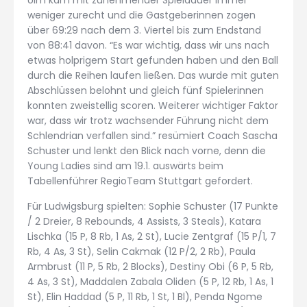
weniger zurecht und die Gastgeberinnen zogen
über 69:29 nach dem 3. Viertel bis zum Endstand
von 88:41 davon. “Es war wichtig, dass wir uns nach
etwas holprigem Start gefunden haben und den Ball
durch die Reihen laufen ließen. Das wurde mit guten
Abschlüssen belohnt und gleich fünf Spielerinnen
konnten zweistellig scoren. Weiterer wichtiger Faktor
war, dass wir trotz wachsender Führung nicht dem
Schlendrian verfallen sind.” resümiert Coach Sascha
Schuster und lenkt den Blick nach vorne, denn die
Young Ladies sind am 19.1. auswärts beim
Tabellenführer RegioTeam Stuttgart gefordert.
Für Ludwigsburg spielten: Sophie Schuster (17 Punkte
/ 2 Dreier, 8 Rebounds, 4 Assists, 3 Steals), Katara
Lischka (15 P, 8 Rb, 1 As, 2 St), Lucie Zentgraf (15 P/1, 7
Rb, 4 As, 3 St), Selin Cakmak (12 P/2, 2 Rb), Paula
Armbrust (11 P, 5 Rb, 2 Blocks), Destiny Obi (6 P, 5 Rb,
4 As, 3 St), Maddalen Zabala Oliden (5 P, 12 Rb, 1 As, 1
St), Elin Haddad (5 P, 11 Rb, 1 St, 1 Bl), Penda Ngome