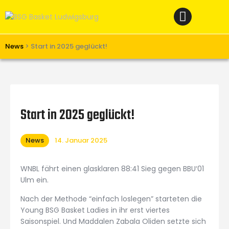
Home
News
Verein
News
>
Start in 2025 geglückt!
Teams W
Teams M
Spielbetrieb
Start in 2025 geglückt!
Unterstützen
News
14. Januar 2025
Links
WNBL fährt einen glasklaren 88:41 Sieg gegen BBU‘01
Ulm ein.
Nach der Methode “einfach loslegen” starteten die
Young BSG Basket Ladies in ihr erst viertes
Saisonspiel. Und Maddalen Zabala Oliden setzte sich