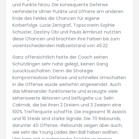
und Punkte hinzu. Die konsequente Defense
verhinderte Ulmer Punkte und öffnete am anderen
Ende des Feldes die Chancen für eigene
Korberfolge. Lucie Zentgraf, Topscorerin Sophie
Schuster, Destiny Obi und Paula Armbrust nutzten
diese Chancen und brachten ihre Farben bis zum
vorentscheidenden Halbzeitstand von 45:22.
Ganz offensichtlich hatte der Coach seinen
Schützlingen sehr nahe gelegt, keinen Gang
zurückzuschalten. Denn die Strategie
kompromisslose Defense und schnelles Umschalten
in die Offense wurde weiterhin angewendet. Auch
das Miteinander funktionierte und erzeugte viele
sehenswerte Aktionen und beflügelte u.a. Selin
Cakmak, die bei ihren 2 Dreiern und 3 Zweiern eine
100% Trefferquote schaffte. Die insgesamt 16 Assists
und 16 Steals sind starke Signale. Die 70 Rebounds,
darunter 40 Offense.-Rebounds zeigen aber auch,
wie sehr die Young Ladies den Ball haben wollten.
Ulm kam mit zunehmender Spieldauer immer