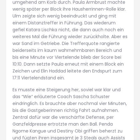
umgehend am Korb durch. Paula Armbrust machte
wenig später per Block ihre Hausherrinnen-Rolle klar.
Ulm zeigte sich wenig beeindruckt und ging mit
einem Distanztreffer in Führung. Das wiederum
gefiel Katara Lischka nicht, die dann auch noch ein
weiteres Mal die Führung wieder zurückholte. Aber es
war Sand im Getriebe. Die Trefferquote rangierte
beiderseits im kaum wahrnehmbaren Bereich und
bis eine Minute vor Viertelende blieb der Score bei
10:10. Dann setzte Paula erneut mit einem Block ein
Zeichen und Elin Haddad leitete den Endspurt zum
17:11 Viertelendstand ein.
Es musste eine Steigerung her, soviel war klar und
das “Wie” erläuterte Coach Sascha Schuster
eindringlich. Es brauchte aber nochmal vier Minuten,
bis die Gastgeberinnen richtig Fahrt aufnahmen.
Zentral dafür war die verschärfte Defense, per
Ganzfeldpresse ertrotzte man den Ball. Penda
Ngome Kangue und Destiny Obi griffen beherzt zu
und fügten ihren insgesamt je 3 Steals auch Assists