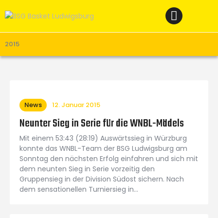
Home
News
Verein
2015
Teams W
Teams M
Spielbetrieb
News
12. Januar 2015
Unterstützen
Neunter Sieg in Serie für die WNBL-Mädels
Links
Mit einem 53:43 (28:19) Auswärtssieg in Würzburg
konnte das WNBL-Team der BSG Ludwigsburg am
Sonntag den nächsten Erfolg einfahren und sich mit
dem neunten Sieg in Serie vorzeitig den
Gruppensieg in der Division Südost sichern. Nach
dem sensationellen Turniersieg in…