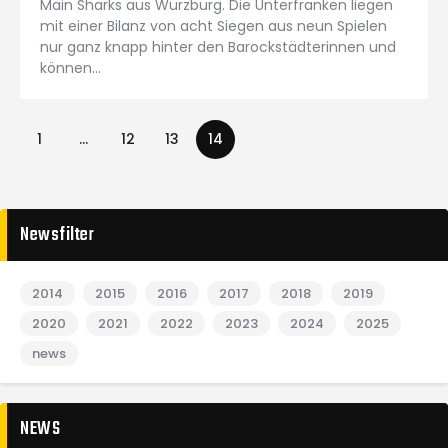
Main Sharks aus Würzburg. Die Unterfranken liegen
mit einer Bilanz von acht Siegen aus neun Spielen
nur ganz knapp hinter den Barockstädterinnen und
können…
1
…
12
13
14
Newsfilter
2014
2015
2016
2017
2018
2019
2020
2021
2022
2023
2024
2025
news
NEWS