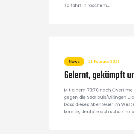
Talfahrt in raschem…
News
21. Februar 2021
Gelernt, gekämpft u
Mit einem 73:70 nach Overtime 
gegen die Saarlouis/Dillingen D
Dass dieses Abenteuer im West
könnte, deutete sich schon im er