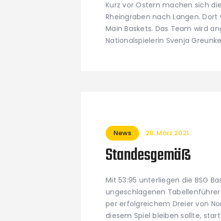
Kurz vor Ostern machen sich di
Rheingraben nach Langen. Dort w
Main Baskets. Das Team wird an
Nationalspielerin Svenja Greun
News
28. März 2021
Standesgemäß
Mit 53:95 unterliegen die BSG B
ungeschlagenen Tabellenführer
per erfolgreichem Dreier von Nor
diesem Spiel bleiben sollte, start