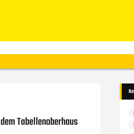
Home
News
Verein
Teams W
Teams M
Spielbetrieb
Unterstützen
Links
Ne
s dem Tabellenoberhaus