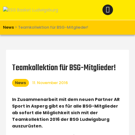
Home
News
Verein
News
>
Teamkollektion für BSG-Mitglieder!
Teams W
Teams M
Spielbetrieb
Teamkollektion für BSG-Mitglieder!
Unterstützen
News
11. November 2016
Links
In Zusammenarbeit mit dem neuen Partner AR
Sport in Asperg gibt es für alle BSG-Mitglieder
ab sofort die Möglichkeit sich mit der
Teamkollektion 2016 der BSG Ludwigsburg
auszurüsten.