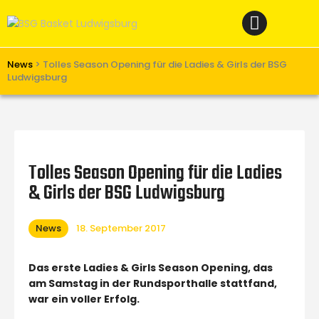
Home
News
Verein
News
>
Tolles Season Opening für die Ladies & Girls der BSG
Ludwigsburg
Teams W
Teams M
Spielbetrieb
Tolles Season Opening für die Ladies
Unterstützen
& Girls der BSG Ludwigsburg
Links
News
18. September 2017
Das erste Ladies & Girls Season Opening, das
am Samstag in der Rundsporthalle stattfand,
war ein voller Erfolg.