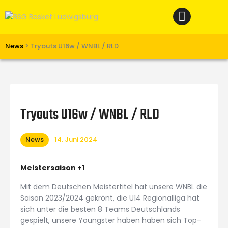
Home
News
Verein
News
>
Tryouts U16w / WNBL / RLD
Teams W
Teams M
Spielbetrieb
Tryouts U16w / WNBL / RLD
Unterstützen
News
14. Juni 2024
Links
Meistersaison +1
Mit dem Deutschen Meistertitel hat unsere WNBL die
Saison 2023/2024 gekrönt, die U14 Regionalliga hat
sich unter die besten 8 Teams Deutschlands
gespielt, unsere Youngster haben haben sich Top-