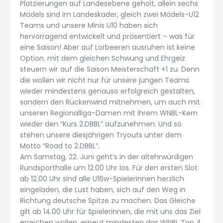
Platzierungen auf Landesebene geholt, allein sechs
Mädels sind im Landeskader, gleich zwei Mädels-U12
Teams und unsere Minis U10 haben sich
hervorragend entwickelt und präsentiert – was für
eine Saison! Aber auf Lorbeeren ausruhen ist keine
Option. mit dem gleichen Schwung und Ehrgeiz
steuern wir auf die Saison Meisterschaft +1 zu. Denn
die wollen wir nicht nur für unsere jungen Teams
wieder mindestens genauso erfolgreich gestalten,
sondern den Rückenwind mitnehmen, um auch mit
unseren Regionalliga-Damen mit ihrem WNBL-Kern
wieder den “Kurs 2.DBBL” aufzunehmen. Und so
stehen unsere diesjährigen Tryouts unter dem
Motto “Road to 2.DBBL”.
Am Samstag, 22. Juni geht’s in der altehrwürdigen
Rundsporthalle um 12.00 Uhr los. Für den ersten Slot
ab 12.00 Uhr sind alle U16w-Spielerinnen herzlich
eingeladen, die Lust haben, sich auf den Weg in
Richtung deutsche Spitze zu machen. Das Gleiche
gilt ab 14.00 Uhr für Spielerinnen, die mit uns das Ziel
erreichen wollen, erneut mindesten das WNBL Top 4