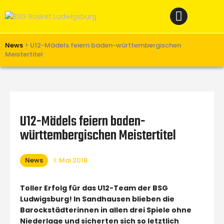
Home
News
Verein
News
>
U12-Mädels feiern baden-württembergischen
Meistertitel
Teams W
Teams M
Spielbetrieb
U12-Mädels feiern baden-
Unterstützen
württembergischen Meistertitel
Links
News
1. Mai 2018
Toller Erfolg für das U12-Team der BSG
Ludwigsburg! In Sandhausen blieben die
Barockstädterinnen in allen drei Spiele ohne
Niederlage und sicherten sich so letztlich