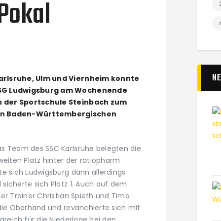
Pokal
N
arlsruhe, Ulm und Viernheim konnte
 BSG Ludwigsburg am Wochenende
n der Sportschule Steinbach zum
den Baden-Württembergischen
as Team des SSC Karlsruhe belegten die
weiten Platz hinter der ratiopharm
te sich Ludwigsburg dann allerdings
sicherte sich Platz 1. Auch auf dem
er Trainer Christian Spieth und Timo
 die Oberhand und revanchierte sich mit
greich für die Niederlage bei den