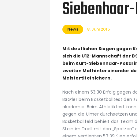
Siebenhaar-
News
8. Juni 2015
Mit deutlichen Siegen gegen K
sich die U12-Mannschaft der
beim Kurt-Siebenhaar-Pokal i
zweiten Mal hintereinander 
Meistertitel sichern.
Nach einem 53:30 Erfolg gegen d
BSG’ler beim Basketballtest den z
akademie. Beim Athletiktest konn
gegen die Ulmer durchsetzen und 
Basketballfeld behielt das Team d
Stein im Duell mit den „Spatzen“
einem verdienten 57:39 Sieg erfol