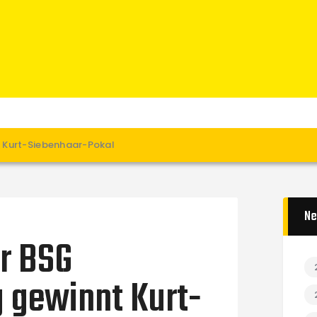
Home
News
Verein
Teams W
Teams M
Spielbetrieb
 Kurt-Siebenhaar-Pokal
Unterstützen
Links
Ne
r BSG
 gewinnt Kurt-