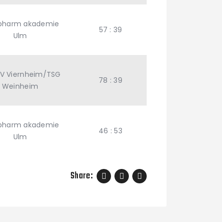
opharm akademie
57 : 39
Ulm
V Viernheim/TSG
78 : 39
Weinheim
opharm akademie
46 : 53
Ulm
Share: