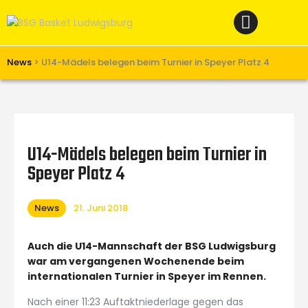
Home
News
Verein
News
>
U14-Mädels belegen beim Turnier in Speyer Platz 4
Teams W
Teams M
Spielbetrieb
U14-Mädels belegen beim Turnier in
Unterstützen
Speyer Platz 4
Links
News
21. Juni 2018
Auch die U14-Mannschaft der BSG Ludwigsburg
war am vergangenen Wochenende beim
internationalen Turnier in Speyer im Rennen.
Nach einer 11:23 Auftaktniederlage gegen das