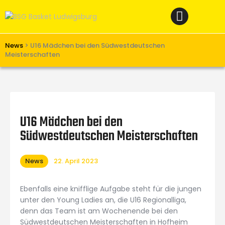
Home
News
Verein
News
>
U16 Mädchen bei den Südwestdeutschen
Meisterschaften
Teams W
Teams M
Spielbetrieb
U16 Mädchen bei den
Unterstützen
Südwestdeutschen Meisterschaften
Links
News
22. April 2023
Ebenfalls eine knifflige Aufgabe steht für die jungen
unter den Young Ladies an, die U16 Regionalliga,
denn das Team ist am Wochenende bei den
Südwestdeutschen Meisterschaften in Hofheim