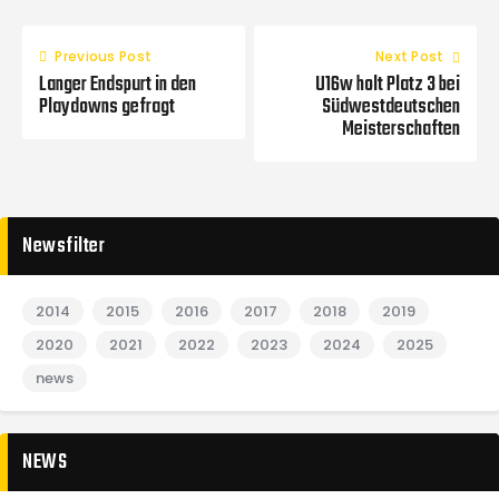
Previous Post
Next Post
Langer Endspurt in den
U16w holt Platz 3 bei
Playdowns gefragt
Südwestdeutschen
Meisterschaften
Newsfilter
2014
2015
2016
2017
2018
2019
2020
2021
2022
2023
2024
2025
news
NEWS