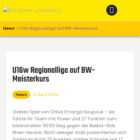
Home
News
Verein
News
>
U16w Regionalliga auf BW-Meisterkurs
Teams W
Teams M
Spielbetrieb
U16w Regionalliga auf BW-
Unterstützen
Meisterkurs
Links
News
5. April 2022
Starkes Spiel von Chloé Emanga Noupoué – sie
führte ihr Team mit Power und 27 Punkten zum
bärenstarken 90:63 Sieg gegen die Basket-Girls
Rhein-Neckar. Nicht weniger stark präsentierten sich
Sophia Krull mit 25 Punkten, Sophie Schuster mit 17,