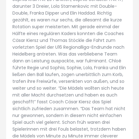
darunter 3 Dreier, Lola Stamenkovic mit Double-
Double, Franka Dipper und Elin Haddad. Richtig
gezählt, es waren nur sechs, die allesamt die kurze
Rotation super meisterten. Mit gerade einmal der
Hälfte eines regulären Kaders konnten die Coaches
Cäsar Kiersz und Thomas Stöckle die Fahrt zum
vorletzten Spiel der U16 Regionalliga-Endrunde nach
Heidelberg antreten. Was das verbliebene Team
dann an Leistung auspackte, war fulminant. Chloé
führte Regie und Sophia, Sophie, Lola, Franka und Elin
ließen den Ball laufen, zogen unerbittlich zum Korb,
trafen ihre Freiwürfe, versenkten von außen, und so
weiter und so weiter. “Die Mädels wollten sich heute
mit aller Macht durchsetzen und haben es auch
geschafft” fasst Coach Cäsar Kiersz das Spiel
sichtlich zufrieden zusammen. “Das Team hat nicht
nur gewonnen, sondern in diesem nicht einfachen
Spiel auch viel gelernt. Schon früh waren drei
Spielerinnen mit drei Fouls belastet, trotzdem haben
die Mädels von Minute zu Minute immer cleverer