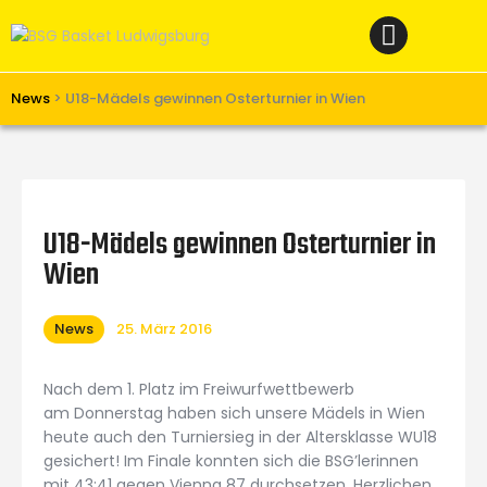
Home
News
Verein
News
>
U18-Mädels gewinnen Osterturnier in Wien
Teams W
Teams M
Spielbetrieb
U18-Mädels gewinnen Osterturnier in
Unterstützen
Wien
Links
News
25. März 2016
Nach dem 1. Platz im Freiwurfwettbewerb
am Donnerstag haben sich unsere Mädels in Wien
heute auch den Turniersieg in der Altersklasse WU18
gesichert! Im Finale konnten sich die BSG’lerinnen
mit 43:41 gegen Vienna 87 durchsetzen. Herzlichen