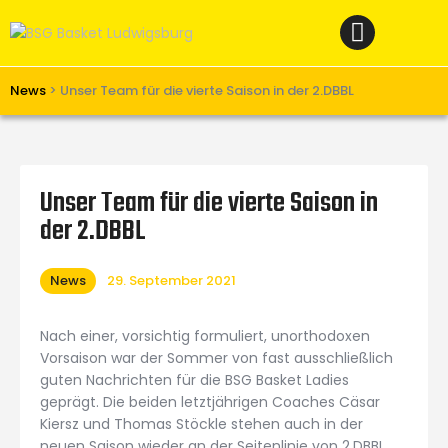
Home
News
Verein
News
>
Unser Team für die vierte Saison in der 2.DBBL
Teams W
Teams M
Unser Team für die vierte Saison in
Spielbetrieb
der 2.DBBL
Unterstützen
Links
News
29. September 2021
Nach einer, vorsichtig formuliert, unorthodoxen
Vorsaison war der Sommer von fast ausschließlich
guten Nachrichten für die BSG Basket Ladies
geprägt. Die beiden letztjährigen Coaches Cäsar
Kiersz und Thomas Stöckle stehen auch in der
neuen Saison wieder an der Seitenlinie von 2.DBBL