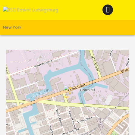
Home
News
Verein
New York
Teams W
Teams M
Spielbetrieb
Unterstützen
Links