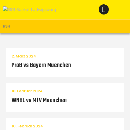
Home
News
Verein
RSH
Teams W
Teams M
2. März 2024
Spielbetrieb
ProB vs Bayern Muenchen
Unterstützen
Links
18. Februar 2024
WNBL vs MTV Muenchen
10. Februar 2024