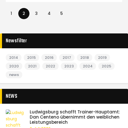
1
2
3
4
5
Newsfilter
2014
2015
2016
2017
2018
2019
2020
2021
2022
2023
2024
2025
news
NEWS
Ludwigsburg schafft Trainer-Hauptamt:
Dan Centeno übernimmt den weiblichen
Leistungsbereich