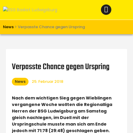
Home
News
Verein
News
>
Verpasste Chance gegen Urspring
Teams W
Teams M
Spielbetrieb
Verpasste Chance gegen Urspring
Unterstützen
News
25. Februar 2018
Links
Nach dem wichtigen Sieg gegen Wieblingen
vergangene Woche wollten die Regionalliga
Herren der BSG Ludwigsburg am Samstag
gleich nachlegen, im Duell mit der
Urspringschule musste man sich am Ende
jedoch mit 71:78 (29:48) geschlagen geben.