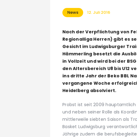
News
12. Juli 2016
Nach der Verpflichtung von Fe
Regionalliga Herren) gibt es se
Gesicht im Ludwigsburger Trai
Hämmerling besetzt die Ausbi
in Vollzeit und wird bei der B
den Altersbereich U8 bis U12 v
ins dritte Jahr der Beko BBL 
vergangene Woche erfolgreic
Heidelberg absolviert.
Probst ist seit 2009 hauptamtlich
und neben seiner Rolle als Koordin
mittlerweile siebten Saison als T
Basket Ludwigsburg verantwortli
Jährige zudem die berufsbegleite