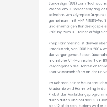
Bundesliga (BBL) zum Nachwuchst
Woche am B-Sonderlehrgang des 
teilnahm. Am Olympiastützpunkt i
gemeinsam mit MHP RIESEN-Profi 
und ehemaligen Bundesligaspieler
Prüfung zum B-Trainer erfolgreich
Philip Hämmerling ist derweil eben
Barockstadt, von 1998 bis 2004 war
der vergangenen Saison übernahm 
männliche U11-Mannschaft der BS
vergangenen drei Jahren absolvi
Sportwissenschaften an der Univer
Im Rahmen seiner hauptamtlichen 
Akademie wird Hämmerling in de
Probst das Ausbildungsprogramm
durchlaufen und bei der BSG Ludwi
bis U12 tätig sein. Zudem wird er