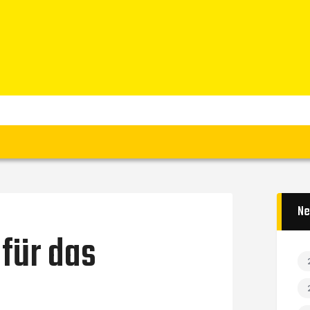
Home
News
Verein
Teams W
Teams M
Spielbetrieb
Unterstützen
Links
Ne
für das