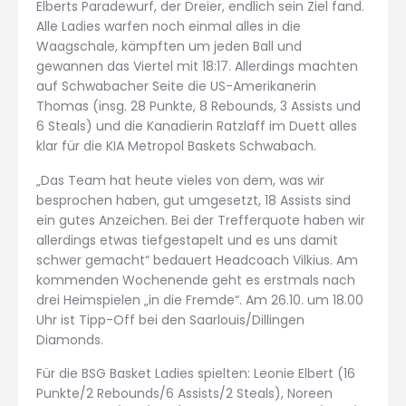
Elberts Paradewurf, der Dreier, endlich sein Ziel fand.
Alle Ladies warfen noch einmal alles in die
Waagschale, kämpften um jeden Ball und
gewannen das Viertel mit 18:17. Allerdings machten
auf Schwabacher Seite die US-Amerikanerin
Thomas (insg. 28 Punkte, 8 Rebounds, 3 Assists und
6 Steals) und die Kanadierin Ratzlaff im Duett alles
klar für die KIA Metropol Baskets Schwabach.
„Das Team hat heute vieles von dem, was wir
besprochen haben, gut umgesetzt, 18 Assists sind
ein gutes Anzeichen. Bei der Trefferquote haben wir
allerdings etwas tiefgestapelt und es uns damit
schwer gemacht“ bedauert Headcoach Vilkius. Am
kommenden Wochenende geht es erstmals nach
drei Heimspielen „in die Fremde“. Am 26.10. um 18.00
Uhr ist Tipp-Off bei den Saarlouis/Dillingen
Diamonds.
Für die BSG Basket Ladies spielten: Leonie Elbert (16
Punkte/2 Rebounds/6 Assists/2 Steals), Noreen