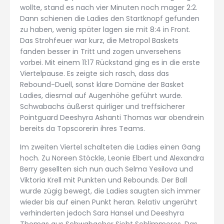
wollte, stand es nach vier Minuten noch mager 2:2.
Dann schienen die Ladies den Startknopf gefunden
zu haben, wenig später lagen sie mit 8:4 in Front.
Das Strohfeuer war kurz, die Metropol Baskets
fanden besser in Tritt und zogen unversehens
vorbei. Mit einem 11:17 Rückstand ging es in die erste
Viertelpause. Es zeigte sich rasch, dass das
Rebound-Duell, sonst klare Domäne der Basket
Ladies, diesmal auf Augenhöhe geführt wurde.
Schwabachs äußerst quirliger und treffsicherer
Pointguard Deeshyra Ashanti Thomas war obendrein
bereits da Topscorerin ihres Teams.
Im zweiten Viertel schalteten die Ladies einen Gang
hoch. Zu Noreen Stöckle, Leonie Elbert und Alexandra
Berry gesellten sich nun auch Selma Yesilova und
Viktoria Krell mit Punkten und Rebounds. Der Ball
wurde zügig bewegt, die Ladies saugten sich immer
wieder bis auf einen Punkt heran. Relativ ungerührt
verhinderten jedoch Sara Hansel und Deeshyra
Thomas aus Schwabacher Sicht Schlimmeres. Das