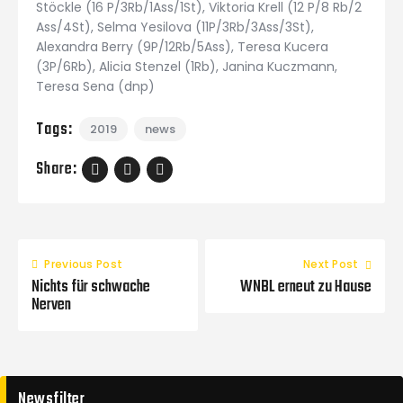
Stöckle (16 P/3Rb/1Ass/1St), Viktoria Krell (12 P/8 Rb/2
Ass/4St), Selma Yesilova (11P/3Rb/3Ass/3St),
Alexandra Berry (9P/12Rb/5Ass), Teresa Kucera
(3P/6Rb), Alicia Stenzel (1Rb), Janina Kuczmann,
Teresa Sena (dnp)
Tags:
2019
news
Share:
Previous Post
Next Post
Nichts für schwache
WNBL erneut zu Hause
Nerven
Newsfilter