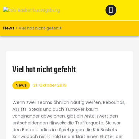
Home
News
Verein
News
>
Viel hat nicht gefehlt
Teams W
Teams M
Spielbetrieb
Viel hat nicht gefehlt
Unterstützen
News
21. Oktober 2019
Links
Wenn zwei Teams ähnlich häufig werfen, Rebounds,
Assists, Steals und auch Turnover kaum
voneinander abweichen, gibt ein Anteilswert den
entscheidenden Hinweis: die Trefferquote. Sie war
den Basket Ladies im Spiel gegen die KIA Baskets
Schwabach nicht hold und erklärt einen Gutteil der