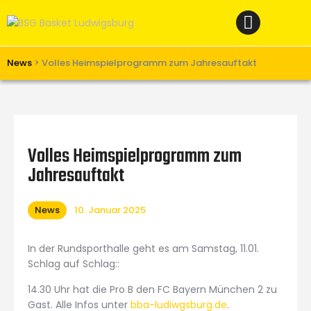
Home
News
Verein
News
>
Volles Heimspielprogramm zum Jahresauftakt
Teams W
Teams M
Spielbetrieb
Volles Heimspielprogramm zum
Unterstützen
Jahresauftakt
Links
News
10. Januar 2025
In der Rundsporthalle geht es am Samstag, 11.01.
Schlag auf Schlag::
14.30 Uhr hat die Pro B den FC Bayern München 2 zu
Gast. Alle Infos unter
bba-ludiwgsburg.de
.