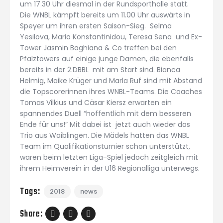
um 17.30 Uhr diesmal in der Rundsporthalle statt.
Die WNBL kämpft bereits um 11.00 Uhr auswärts in
Speyer um ihren ersten Saison-Sieg. Selma
Yesilova, Maria Konstantinidou, Teresa Sena und Ex-
Tower Jasmin Baghiana & Co treffen bei den
Pfalztowers auf einige junge Damen, die ebenfalls
bereits in der 2.DBBL mit am Start sind. Bianca
Helmig, Maike Krüger und Marla Ruf sind mit Abstand
die Topscorerinnen ihres WNBL-Teams. Die Coaches
Tomas Vilkius und Cäsar Kiersz erwarten ein
spannendes Duell “hoffentlich mit dem besseren
Ende für uns!” Mit dabei ist jetzt auch wieder das
Trio aus Waiblingen. Die Mädels hatten das WNBL
Team im Qualifikationsturnier schon unterstützt,
waren beim letzten Liga-Spiel jedoch zeitgleich mit
ihrem Heimverein in der U16 Regionalliga unterwegs.
Tags:
2018
news
Share: