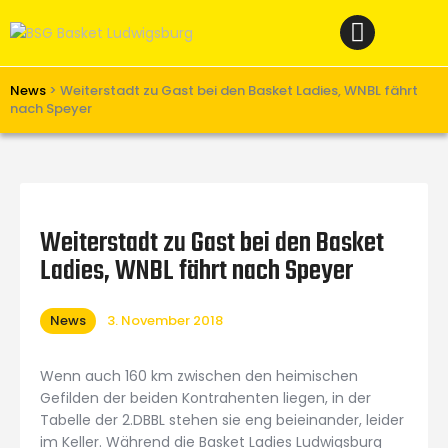
Home
News
Verein
News
>
Weiterstadt zu Gast bei den Basket Ladies, WNBL fährt
nach Speyer
Teams W
Teams M
Spielbetrieb
Weiterstadt zu Gast bei den Basket
Unterstützen
Ladies, WNBL fährt nach Speyer
Links
News
3. November 2018
Wenn auch 160 km zwischen den heimischen
Gefilden der beiden Kontrahenten liegen, in der
Tabelle der 2.DBBL stehen sie eng beieinander, leider
im Keller. Während die Basket Ladies Ludwigsburg