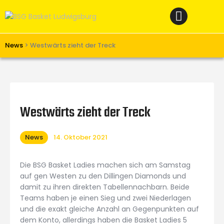
Home
News
Verein
News
>
Westwärts zieht der Treck
Teams W
Teams M
Spielbetrieb
Westwärts zieht der Treck
Unterstützen
News
14. Oktober 2021
Links
Die BSG Basket Ladies machen sich am Samstag
auf gen Westen zu den Dillingen Diamonds und
damit zu ihren direkten Tabellennachbarn. Beide
Teams haben je einen Sieg und zwei Niederlagen
und die exakt gleiche Anzahl an Gegenpunkten auf
dem Konto, allerdings haben die Basket Ladies 5