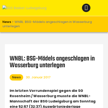
Home
News
Verein
News
>
WNBL: BSG-Mädels angeschlagen in Wasserburg
unterlegen
Teams W
Teams M
Spielbetrieb
WNBL: BSG-Mädels angeschlagen in
Unterstützen
Wasserburg unterlegen
Links
News
30. Januar 2017
Im letzten Vorrundenspiel gegen die SG
Rosenheim / Wasserburg musste die WNBL-
Mannschaft der BSG Ludwigsburg am Sonntag
eine 52:67 (32:37) Auswärtsniederlage