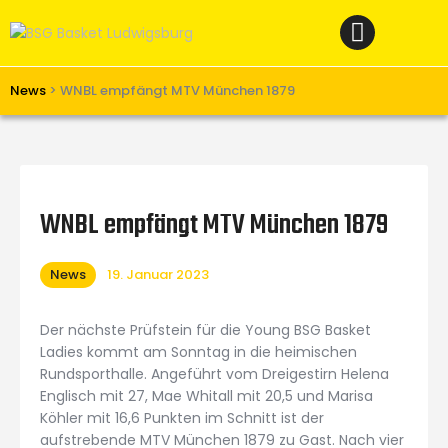
Home
News
Verein
News
>
WNBL empfängt MTV München 1879
Teams W
Teams M
Spielbetrieb
WNBL empfängt MTV München 1879
Unterstützen
News
19. Januar 2023
Links
Der nächste Prüfstein für die Young BSG Basket
Ladies kommt am Sonntag in die heimischen
Rundsporthalle. Angeführt vom Dreigestirn Helena
Englisch mit 27, Mae Whitall mit 20,5 und Marisa
Köhler mit 16,6 Punkten im Schnitt ist der
aufstrebende MTV München 1879 zu Gast. Nach vier