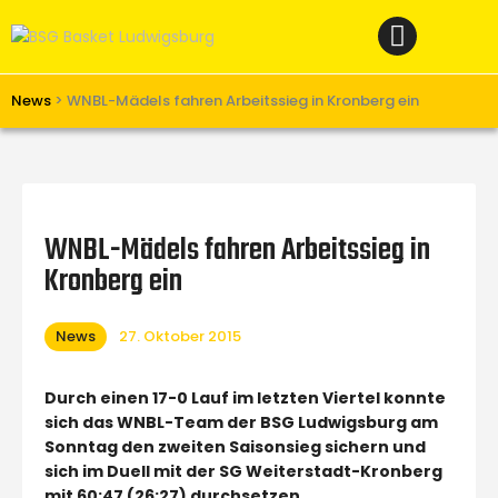
Home
News
Verein
News
>
WNBL-Mädels fahren Arbeitssieg in Kronberg ein
Teams W
Teams M
Spielbetrieb
WNBL-Mädels fahren Arbeitssieg in
Unterstützen
Kronberg ein
Links
News
27. Oktober 2015
Durch einen 17-0 Lauf im letzten Viertel konnte
sich das WNBL-Team der BSG Ludwigsburg am
Sonntag den zweiten Saisonsieg sichern und
sich im Duell mit der SG Weiterstadt-Kronberg
mit 60:47 (26:27) durchsetzen.