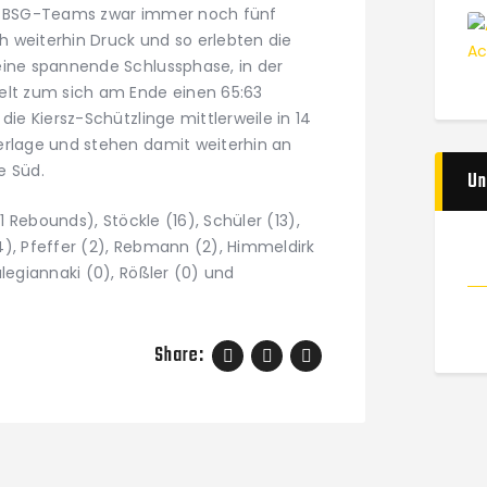
es BSG-Teams zwar immer noch fünf
 weiterhin Druck und so erlebten die
eine spannende Schlussphase, in der
elt zum sich am Ende einen 65:63
die Kiersz-Schützlinge mittlerweile in 14
erlage und stehen damit weiterhin an
e Süd.
Un
11 Rebounds), Stöckle (16), Schüler (13),
4), Pfeffer (2), Rebmann (2), Himmeldirk
alegiannaki (0), Rößler (0) und
Share: