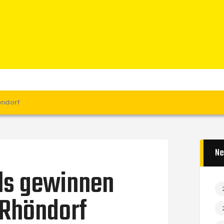
Home
News
Verein
Teams W
Teams M
Spielbetrieb
öndorf
Unterstützen
Links
Ne
s gewinnen
 Rhöndorf