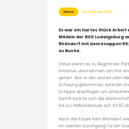
News
23. Februar 2015
Es war ein hartes Stück Arbeit
Mädels der BSG Ludwigsburg a
Rhöndorf mit dem knappen 65:63
zu Buche.
Dabei waren es zu Beginn der Part
Initiative übernahmen um mit ein
gehen. War in den ersten zehn Min
Schwung gekommen, konnten im zw
Schippe drauflegen um phasenweis
Damit konnte sich die Mannschaft
bis zur Halbzeitpause auf 43:32 a
Nach der Pause kam Rhöndorf wied
im zweiten Durchgang für ein Due