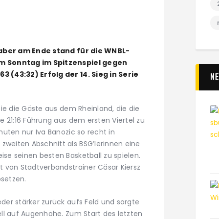
 aber am Ende stand für die WNBL-
m Sonntag im Spitzenspiel gegen
 (43:32) Erfolg der 14. Sieg in Serie
N
ie die Gäste aus dem Rheinland, die die
e 21:16 Führung aus dem ersten Viertel zu
uten nur Iva Banozic so recht in
eiten Abschnitt als BSG’lerinnen eine
e seinen besten Basketball zu spielen.
 von Stadtverbandstrainer Cäsar Kiersz
bsetzen.
er stärker zurück aufs Feld und sorgte
ll auf Augenhöhe. Zum Start des letzten