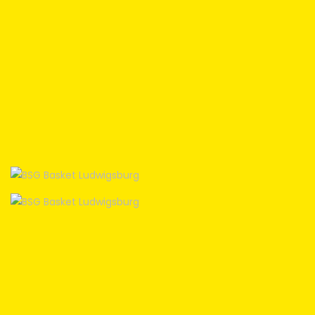
Home
News
Verein
Teams W
Teams M
Spielbetrieb
Unterstützen
Links