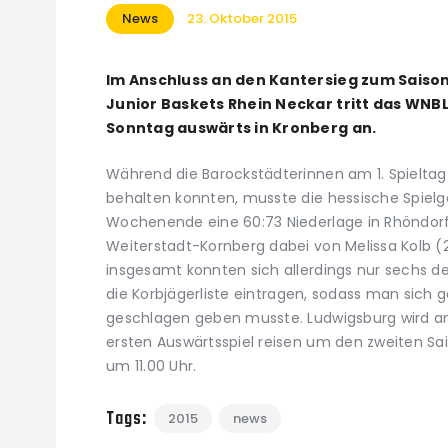
News
23. Oktober 2015
Im Anschluss an den Kantersieg zum Saiso
Junior Baskets Rhein Neckar tritt das WN
Sonntag auswärts in Kronberg an.
Während die Barockstädterinnen am 1. Spieltag
behalten konnten, musste die hessische Spie
Wochenende eine 60:73 Niederlage in Rhöndorf
Weiterstadt-Kornberg dabei von Melissa Kolb (
insgesamt konnten sich allerdings nur sechs der
die Korbjägerliste eintragen, sodass man sich g
geschlagen geben musste. Ludwigsburg wird 
ersten Auswärtsspiel reisen um den zweiten Sai
um 11.00 Uhr.
Tags:
2015
news