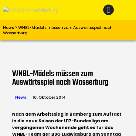
Home
News
Verein
News
>
WNBL-Mädels müssen zum Auswärtsspiel nach
Wasserburg
Teams W
Teams M
Spielbetrieb
WNBL-Mädels müssen zum
Unterstützen
Auswärtsspiel nach Wasserburg
Links
News
10. Oktober 2014
Nach dem Arbeitssieg in Bamberg zum Auftakt
in die neue Saison der U17-Bundesliga am
vergangenen Wochenende geht es für das
WNBL-Team der BSG Ludwigsburg am Sonntag