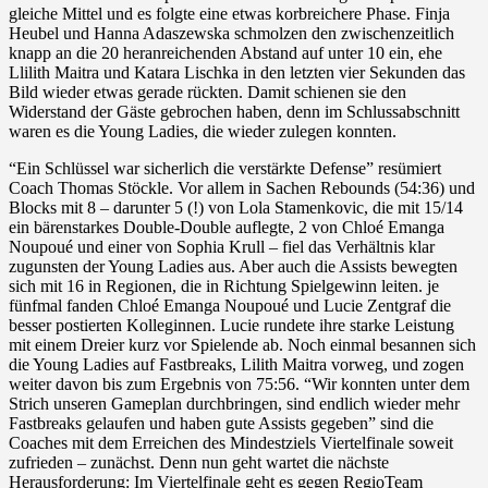
gleiche Mittel und es folgte eine etwas korbreichere Phase. Finja
Heubel und Hanna Adaszewska schmolzen den zwischenzeitlich
knapp an die 20 heranreichenden Abstand auf unter 10 ein, ehe
Llilith Maitra und Katara Lischka in den letzten vier Sekunden das
Bild wieder etwas gerade rückten. Damit schienen sie den
Widerstand der Gäste gebrochen haben, denn im Schlussabschnitt
waren es die Young Ladies, die wieder zulegen konnten.
“Ein Schlüssel war sicherlich die verstärkte Defense” resümiert
Coach Thomas Stöckle. Vor allem in Sachen Rebounds (54:36) und
Blocks mit 8 – darunter 5 (!) von Lola Stamenkovic, die mit 15/14
ein bärenstarkes Double-Double auflegte, 2 von Chloé Emanga
Noupoué und einer von Sophia Krull – fiel das Verhältnis klar
zugunsten der Young Ladies aus. Aber auch die Assists bewegten
sich mit 16 in Regionen, die in Richtung Spielgewinn leiten. je
fünfmal fanden Chloé Emanga Noupoué und Lucie Zentgraf die
besser postierten Kolleginnen. Lucie rundete ihre starke Leistung
mit einem Dreier kurz vor Spielende ab. Noch einmal besannen sich
die Young Ladies auf Fastbreaks, Lilith Maitra vorweg, und zogen
weiter davon bis zum Ergebnis von 75:56. “Wir konnten unter dem
Strich unseren Gameplan durchbringen, sind endlich wieder mehr
Fastbreaks gelaufen und haben gute Assists gegeben” sind die
Coaches mit dem Erreichen des Mindestziels Viertelfinale soweit
zufrieden – zunächst. Denn nun geht wartet die nächste
Herausforderung: Im Viertelfinale geht es gegen RegioTeam