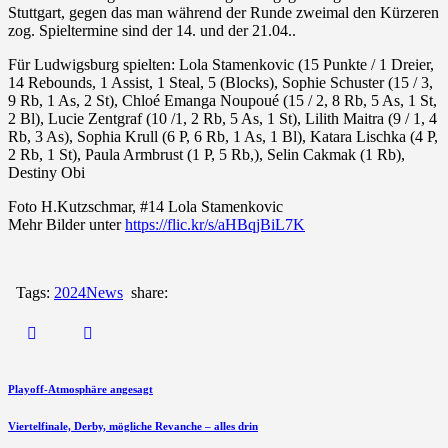
Stuttgart, gegen das man während der Runde zweimal den Kürzeren
zog. Spieltermine sind der 14. und der 21.04..
Für Ludwigsburg spielten: Lola Stamenkovic (15 Punkte / 1 Dreier,
14 Rebounds, 1 Assist, 1 Steal, 5 (Blocks), Sophie Schuster (15 / 3,
9 Rb, 1 As, 2 St), Chloé Emanga Noupoué (15 / 2, 8 Rb, 5 As, 1 St,
2 Bl), Lucie Zentgraf (10 /1, 2 Rb, 5 As, 1 St), Lilith Maitra (9 / 1, 4
Rb, 3 As), Sophia Krull (6 P, 6 Rb, 1 As, 1 Bl), Katara Lischka (4 P,
2 Rb, 1 St), Paula Armbrust (1 P, 5 Rb,), Selin Cakmak (1 Rb),
Destiny Obi
Foto H.Kutzschmar, #14 Lola Stamenkovic
Mehr Bilder unter
https://flic.kr/s/aHBqjBiL7K
Tags:
2024
News
share:
Playoff-Atmosphäre angesagt
Viertelfinale, Derby, mögliche Revanche – alles drin