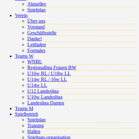
Aktuelles
Spielplan
Verein
Über uns
Vorstand
Geschäftsstelle
Danke!
Leitfaden
Formales
Teams W
WNBL
Regionalliga Frauen BW
U16w RL / U18w LL
U14w RL / 16w LL
U14w LL
U12 Landesliga
U10w Landesliga
Landesliga Damen
Teams M
Spielbetrieb
Spielplan
Training
Hallen
Spieltags-organisation