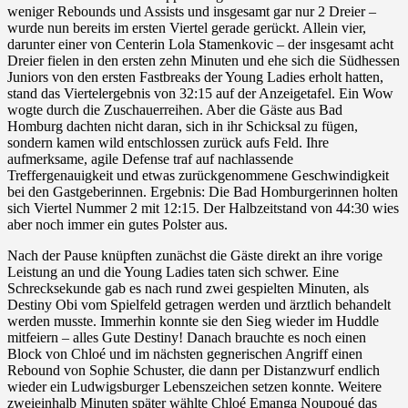
weniger Rebounds und Assists und insgesamt gar nur 2 Dreier –
wurde nun bereits im ersten Viertel gerade gerückt. Allein vier,
darunter einer von Centerin Lola Stamenkovic – der insgesamt acht
Dreier fielen in den ersten zehn Minuten und ehe sich die Südhessen
Juniors von den ersten Fastbreaks der Young Ladies erholt hatten,
stand das Viertelergebnis von 32:15 auf der Anzeigetafel. Ein Wow
wogte durch die Zuschauerreihen. Aber die Gäste aus Bad
Homburg dachten nicht daran, sich in ihr Schicksal zu fügen,
sondern kamen wild entschlossen zurück aufs Feld. Ihre
aufmerksame, agile Defense traf auf nachlassende
Treffergenauigkeit und etwas zurückgenommene Geschwindigkeit
bei den Gastgeberinnen. Ergebnis: Die Bad Homburgerinnen holten
sich Viertel Nummer 2 mit 12:15. Der Halbzeitstand von 44:30 wies
aber noch immer ein gutes Polster aus.
Nach der Pause knüpften zunächst die Gäste direkt an ihre vorige
Leistung an und die Young Ladies taten sich schwer. Eine
Schrecksekunde gab es nach rund zwei gespielten Minuten, als
Destiny Obi vom Spielfeld getragen werden und ärztlich behandelt
werden musste. Immerhin konnte sie den Sieg wieder im Huddle
mitfeiern – alles Gute Destiny! Danach brauchte es noch einen
Block von Chloé und im nächsten gegnerischen Angriff einen
Rebound von Sophie Schuster, die dann per Distanzwurf endlich
wieder ein Ludwigsburger Lebenszeichen setzen konnte. Weitere
zweieinhalb Minuten später wählte Chloé Emanga Noupoué das