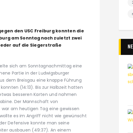
 gegen den USC Freiburg konnten die
urg am Sonntag nach zuletzt zwei
eder auf die Siegerstraße
N
kelte sich am Sonntagnachmittag eine
hene Partie in der Ludwigsburger
 aus dem Breisgau eine knappe Führung
onnten (14:13). Bis zur Halbzeit hatten
 etwas besseren Karten und nahmen
 Kabine. Der Mannschaft von
sz war am heutigen Tag eine gewissen
llte es im Angriff nicht wie gewünscht
n der Defensive konnte man seine
weiter ausbauen (49:37). An einem