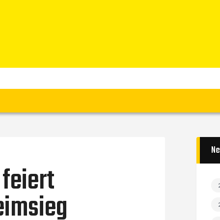
Home
News
Verein
Teams W
Teams M
Spielbetrieb
Unterstützen
Links
Ne
feiert
eimsieg