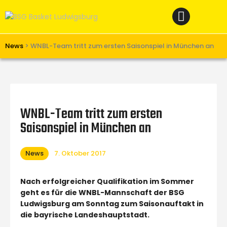
Home
News
Verein
News
>
WNBL-Team tritt zum ersten Saisonspiel in München an
Teams W
Teams M
Spielbetrieb
WNBL-Team tritt zum ersten
Unterstützen
Saisonspiel in München an
Links
News
7. Oktober 2017
Nach erfolgreicher Qualifikation im Sommer
geht es für die WNBL-Mannschaft der BSG
Ludwigsburg am Sonntag zum Saisonauftakt in
die bayrische Landeshauptstadt.