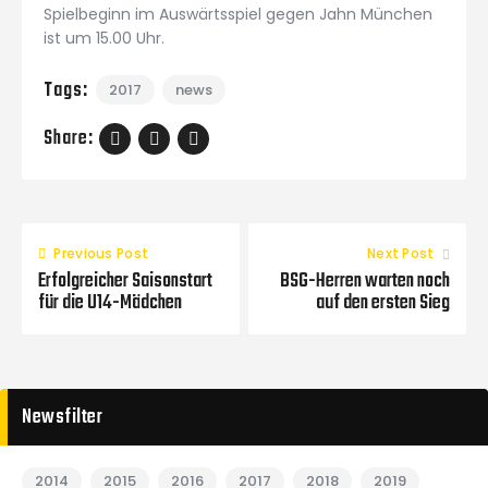
Spielbeginn im Auswärtsspiel gegen Jahn München
ist um 15.00 Uhr.
Tags:
2017
news
Share:
Previous Post
Next Post
Erfolgreicher Saisonstart
BSG-Herren warten noch
für die U14-Mädchen
auf den ersten Sieg
Newsfilter
2014
2015
2016
2017
2018
2019