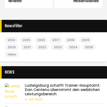
verloren!
Meisterschaften
Newsfilter
2014
2015
2016
2017
2018
2019
2020
2021
2022
2023
2024
2025
news
NEWS
Ludwigsburg schafft Trainer-Hauptamt:
Dan Centeno übernimmt den weiblichen
Leistungsbereich
6. Juli 2026