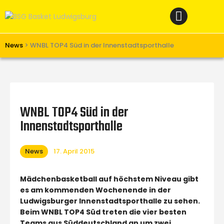
Home
News
Verein
News
>
WNBL TOP4 Süd in der Innenstadtsporthalle
Teams W
Teams M
Spielbetrieb
WNBL TOP4 Süd in der
Unterstützen
Innenstadtsporthalle
Links
News
17. April 2015
Mädchenbasketball auf höchstem Niveau gibt
es am kommenden Wochenende in der
Ludwigsburger Innenstadtsporthalle zu sehen.
Beim WNBL TOP4 Süd treten die vier besten
Teams aus Süddeutschland an um zwei