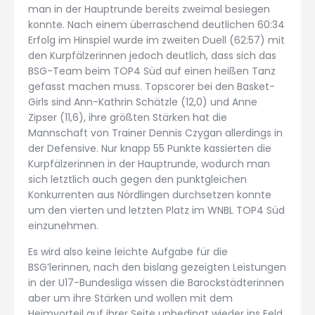
man in der Hauptrunde bereits zweimal besiegen
konnte. Nach einem überraschend deutlichen 60:34
Erfolg im Hinspiel wurde im zweiten Duell (62:57) mit
den Kurpfälzerinnen jedoch deutlich, dass sich das
BSG-Team beim TOP4 Süd auf einen heißen Tanz
gefasst machen muss. Topscorer bei den Basket-
Girls sind Ann-Kathrin Schätzle (12,0) und Anne
Zipser (11,6), ihre größten Stärken hat die
Mannschaft von Trainer Dennis Czygan allerdings in
der Defensive. Nur knapp 55 Punkte kassierten die
Kurpfälzerinnen in der Hauptrunde, wodurch man
sich letztlich auch gegen den punktgleichen
Konkurrenten aus Nördlingen durchsetzen konnte
um den vierten und letzten Platz im WNBL TOP4 Süd
einzunehmen.
Es wird also keine leichte Aufgabe für die
BSG’lerinnen, nach den bislang gezeigten Leistungen
in der U17-Bundesliga wissen die Barockstädterinnen
aber um ihre Stärken und wollen mit dem
Heimvorteil auf ihrer Seite unbedingt wieder ins Feld