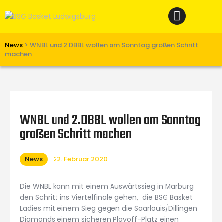
Home
News
Verein
News
>
WNBL und 2.DBBL wollen am Sonntag großen Schritt
machen
Teams W
Teams M
Spielbetrieb
WNBL und 2.DBBL wollen am Sonntag
Unterstützen
großen Schritt machen
Links
News
22. Februar 2020
Die WNBL kann mit einem Auswärtssieg in Marburg
den Schritt ins Viertelfinale gehen, die BSG Basket
Ladies mit einem Sieg gegen die Saarlouis/Dillingen
Diamonds einem sicheren Playoff-Platz einen