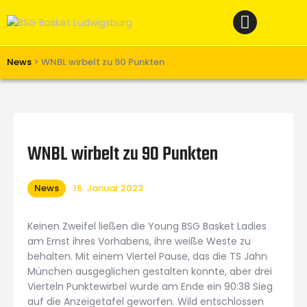
Home
News
Verein
News
>
WNBL wirbelt zu 90 Punkten
Teams W
Teams M
Spielbetrieb
WNBL wirbelt zu 90 Punkten
Unterstützen
News
16. Januar 2023
Links
Keinen Zweifel ließen die Young BSG Basket Ladies
am Ernst ihres Vorhabens, ihre weiße Weste zu
behalten. Mit einem Viertel Pause, das die TS Jahn
München ausgeglichen gestalten konnte, aber drei
Vierteln Punktewirbel wurde am Ende ein 90:38 Sieg
auf die Anzeigetafel geworfen. Wild entschlossen