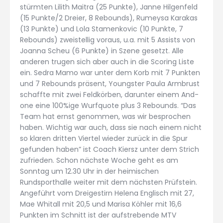
stürmten Lilith Maitra (25 Punkte), Janne Hilgenfeld
(15 Punkte/2 Dreier, 8 Rebounds), Rumeysa Karakas
(13 Punkte) und Lola Stamenkovic (10 Punkte, 7
Rebounds) zweistellig voraus, u.a. mit 5 Assists von
Joanna Scheu (6 Punkte) in Szene gesetzt. Alle
anderen trugen sich aber auch in die Scoring Liste
ein. Sedra Mamo war unter dem Korb mit 7 Punkten
und 7 Rebounds präsent, Youngster Paula Armbrust
schaffte mit zwei Feldkörben, darunter einem And-
one eine 100%ige Wurfquote plus 3 Rebounds. “Das
Team hat ernst genommen, was wir besprochen
haben. Wichtig war auch, dass sie nach einem nicht
so klaren dritten Viertel wieder zurück in die Spur
gefunden haben” ist Coach Kiersz unter dem Strich
zufrieden. Schon nächste Woche geht es am
Sonntag um 12.30 Uhr in der heimischen
Rundsporthalle weiter mit dem nächsten Prüfstein.
Angeführt vom Dreigestirn Helena Englisch mit 27,
Mae Whitall mit 20,5 und Marisa Köhler mit 16,6
Punkten im Schnitt ist der aufstrebende MTV