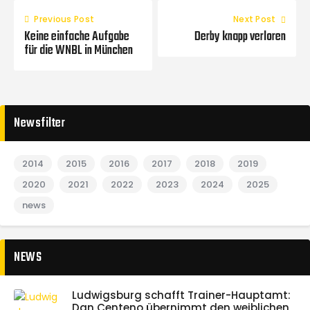
Previous Post
Next Post
Keine einfache Aufgabe
Derby knapp verloren
für die WNBL in München
Newsfilter
2014
2015
2016
2017
2018
2019
2020
2021
2022
2023
2024
2025
news
NEWS
Ludwigsburg schafft Trainer-Hauptamt:
Dan Centeno übernimmt den weiblichen