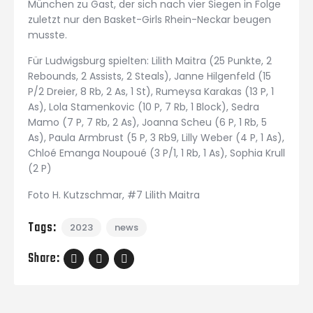
München zu Gast, der sich nach vier Siegen in Folge
zuletzt nur den Basket-Girls Rhein-Neckar beugen
musste.
Für Ludwigsburg spielten: Lilith Maitra (25 Punkte, 2
Rebounds, 2 Assists, 2 Steals), Janne Hilgenfeld (15
P/2 Dreier, 8 Rb, 2 As, 1 St), Rumeysa Karakas (13 P, 1
As), Lola Stamenkovic (10 P, 7 Rb, 1 Block), Sedra
Mamo (7 P, 7 Rb, 2 As), Joanna Scheu (6 P, 1 Rb, 5
As), Paula Armbrust (5 P, 3 Rb9, Lilly Weber (4 P, 1 As),
Chloé Emanga Noupoué (3 P/1, 1 Rb, 1 As), Sophia Krull
(2 P)
Foto H. Kutzschmar, #7 Lilith Maitra
Tags:
2023
news
Share: