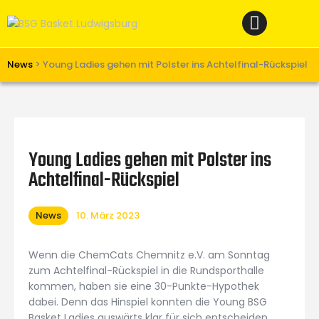
Home
News
Verein
News
>
Young Ladies gehen mit Polster ins Achtelfinal-Rückspiel
Teams W
Teams M
Spielbetrieb
Young Ladies gehen mit Polster ins
Unterstützen
Achtelfinal-Rückspiel
Links
News
10. März 2023
Wenn die ChemCats Chemnitz e.V. am Sonntag
zum Achtelfinal-Rückspiel in die Rundsporthalle
kommen, haben sie eine 30-Punkte-Hypothek
dabei. Denn das Hinspiel konnten die Young BSG
Basket Ladies auswärts klar für sich entscheiden