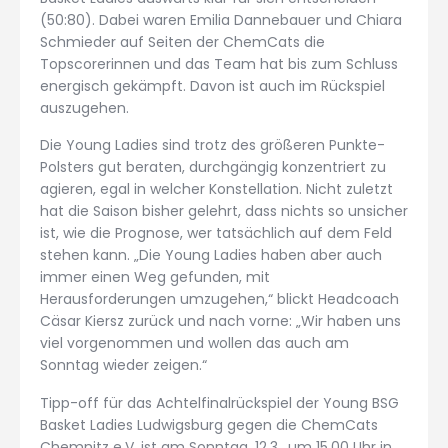
(50:80). Dabei waren Emilia Dannebauer und Chiara
Schmieder auf Seiten der ChemCats die
Topscorerinnen und das Team hat bis zum Schluss
energisch gekämpft. Davon ist auch im Rückspiel
auszugehen.
Die Young Ladies sind trotz des größeren Punkte-
Polsters gut beraten, durchgängig konzentriert zu
agieren, egal in welcher Konstellation. Nicht zuletzt
hat die Saison bisher gelehrt, dass nichts so unsicher
ist, wie die Prognose, wer tatsächlich auf dem Feld
stehen kann. „Die Young Ladies haben aber auch
immer einen Weg gefunden, mit
Herausforderungen umzugehen,“ blickt Headcoach
Cäsar Kiersz zurück und nach vorne: „Wir haben uns
viel vorgenommen und wollen das auch am
Sonntag wieder zeigen.“
Tipp-off für das Achtelfinalrückspiel der Young BSG
Basket Ladies Ludwigsburg gegen die ChemCats
Chemnitz e.V. ist am Sonntag, 12.3., um 15.00 Uhr in