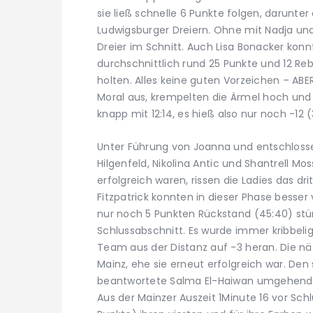
sie ließ schnelle 6 Punkte folgen, darunte
Ludwigsburger Dreiern. Ohne mit Nadja und
Dreier im Schnitt. Auch Lisa Bonacker konn
durchschnittlich rund 25 Punkte und 12 Re
holten. Alles keine guten Vorzeichen – AB
Moral aus, krempelten die Ärmel hoch und 
knapp mit 12:14, es hieß also nur noch -12 (
Unter Führung von Joanna und entschloss
Hilgenfeld, Nikolina Antic und Shantrell Mo
erfolgreich waren, rissen die Ladies das drit
Fitzpatrick konnten in dieser Phase besse
nur noch 5 Punkten Rückstand (45:40) stü
Schlussabschnitt. Es wurde immer kribbel
Team aus der Distanz auf -3 heran. Die 
Mainz, ehe sie erneut erfolgreich war. De
beantwortete Salma El-Haiwan umgehend u
Aus der Mainzer Auszeit 1Minute 16 vor Schl