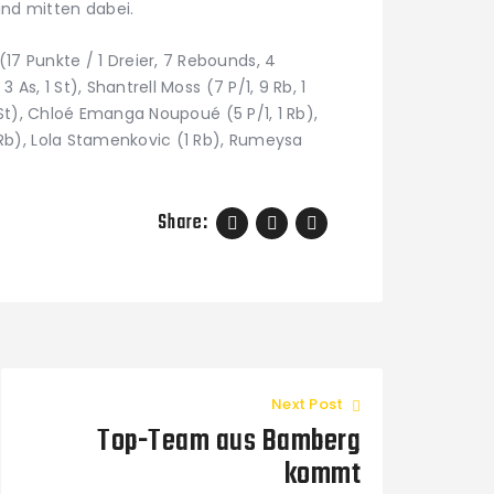
ind mitten dabei.
17 Punkte / 1 Dreier, 7 Rebounds, 4
3 As, 1 St), Shantrell Moss (7 P/1, 9 Rb, 1
 2 St), Chloé Emanga Noupoué (5 P/1, 1 Rb),
(1 Rb), Lola Stamenkovic (1 Rb), Rumeysa
Share:
Next Post
Top-Team aus Bamberg
kommt