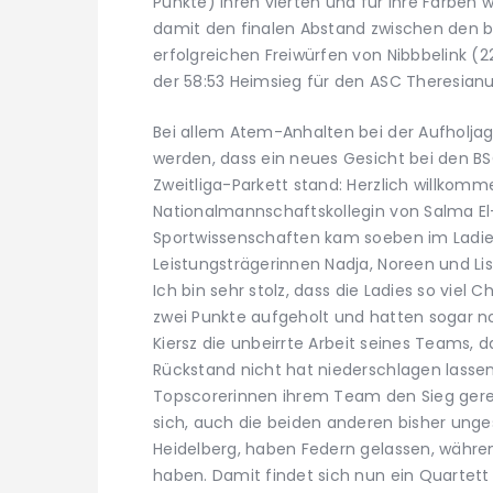
Punkte) ihren vierten und für ihre Farben w
damit den finalen Abstand zwischen den b
erfolgreichen Freiwürfen von Nibbbelink (
der 58:53 Heimsieg für den ASC Theresian
Bei allem Atem-Anhalten bei der Aufholja
werden, dass ein neues Gesicht bei den BS
Zweitliga-Parkett stand: Herzlich willkom
Nationalmannschaftskollegin von Salma El
Sportwissenschaften kam soeben im Ladie
Leistungsträgerinnen Nadja, Noreen und Lisa
Ich bin sehr stolz, dass die Ladies so viel
zwei Punkte aufgeholt und hatten sogar 
Kiersz die unbeirrte Arbeit seines Teams, 
Rückstand nicht hat niederschlagen lasse
Topscorerinnen ihrem Team den Sieg gerett
sich, auch die beiden anderen bisher un
Heidelberg, haben Federn gelassen, währ
haben. Damit findet sich nun ein Quartett 