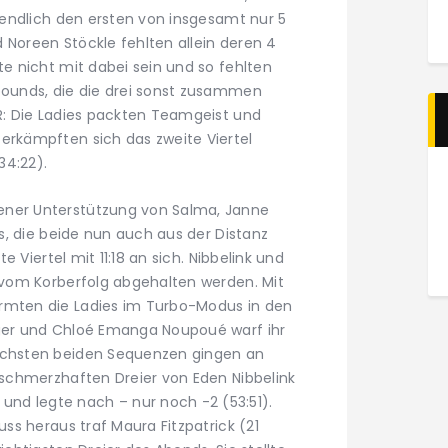
r endlich den ersten von insgesamt nur 5
 Noreen Stöckle fehlten allein deren 4
te nicht mit dabei sein und so fehlten
bounds, die die drei sonst zusammen
ER: Die Ladies packten Teamgeist und
erkämpften sich das zweite Viertel
34:22).
ener Unterstützung von Salma, Janne
ss, die beide nun auch aus der Distanz
te Viertel mit 11:18 an sich. Nibbelink und
r vom Korberfolg abgehalten werden. Mit
rmten die Ladies im Turbo-Modus in den
iger und Chloé Emanga Noupoué warf ihr
nächsten beiden Sequenzen gingen an
n schmerzhaften Dreier von Eden Nibbelink
nd legte nach – nur noch -2 (53:51).
uss heraus traf Maura Fitzpatrick (21