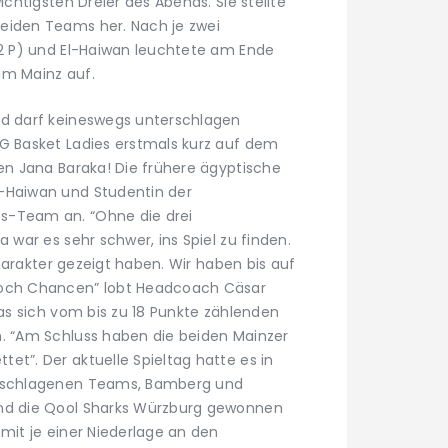
ichtigsten Dreier des Abends. Sie stellte
eiden Teams her. Nach je zwei
22 P) und El-Haiwan leuchtete am Ende
um Mainz auf.
gd darf keineswegs unterschlagen
G Basket Ladies erstmals kurz auf dem
men Jana Baraka! Die frühere ägyptische
-Haiwan und Studentin der
s-Team an. “Ohne die drei
 war es sehr schwer, ins Spiel zu finden.
 Charakter gezeigt haben. Wir haben bis auf
noch Chancen” lobt Headcoach Cäsar
das sich vom bis zu 18 Punkte zählenden
n. “Am Schluss haben die beiden Mainzer
et”. Der aktuelle Spieltag hatte es in
geschlagenen Teams, Bamberg und
end die Qool Sharks Würzburg gewonnen
mit je einer Niederlage an den