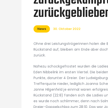
zurückgekämpft
zurückgebliebe
News
30. Oktober 2022
Ohne drei Leistungsträgerinnen holen die 
Rückstand auf, bleiben am Ende aber doch
zurück.
Nahezu schockgefrostet wurden die Ladies
Eden Nibbelink im ersten Viertel. Die beiden
Punkte, darunter 4 Dreier. Der Ludwigsbur
Trefferquote nieder, lediglich Joanna Sc
Janne Hilgenfeld je einmal waren erfolgre
Rückstand (22:8) fanden sich die Ladies u
es wurde noch schlimmer, denn nach Salm
Dreier-Doppelschlag zum 28:10. Das war 