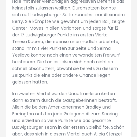
Haie mit ihrer vielhändigen aggressiven Defense das
keinesfalls zulassen wollten. Durchsetzen konnte
sich auf Ludwigsburger Seite zunächst nur Alexandra
Berry. Sie kämpfte wie gewohnt um jeden Ball, zeigte
Center-Moves in allen Varianten und sorgte für 12
der 17 Ludwigsburger Punkte im ersten Viertel.
Teresa Kucera, die ebenso unermüdlich arbeitete,
stand ihr mit vier Punkten zur Seite und Selma
Yesilova konnte noch einen verwandelten Freiwurf
beisteuern. Die Ladies ließen sich noch nicht so
schnell abschütteln, obwohl sie bereits zu diesem
Zeitpunkt die eine oder andere Chance liegen
gelassen hatten.
Im zweiten Viertel wurden Unaufmerksamkeiten
dann extrem durch die Gastgeberinnen bestraft.
Allein die beiden Amerikanerinnen Bradley und
Farrington nutzten jede Gelegenheit zum Scoring
und erzielten so viele Punkte wie das gesamte
Ludwigsburger Team in der ersten Spielhälfte. Schön
aber, dass sich in diesem Viertel auch Alicia Stenzel,