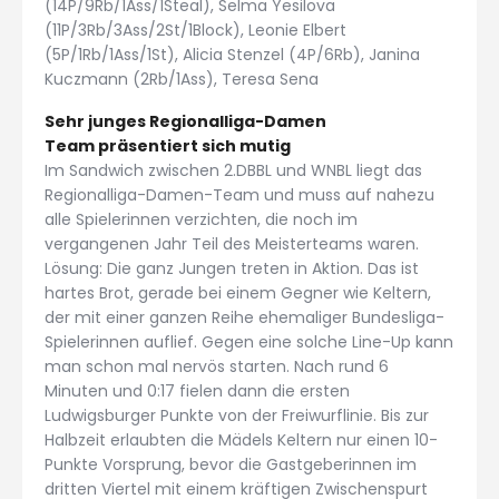
(14P/9Rb/1Ass/1Steal), Selma Yesilova
(11P/3Rb/3Ass/2St/1Block), Leonie Elbert
(5P/1Rb/1Ass/1St), Alicia Stenzel (4P/6Rb), Janina
Kuczmann (2Rb/1Ass), Teresa Sena
Sehr junges Regionalliga-Damen
Team präsentiert sich mutig
Im Sandwich zwischen 2.DBBL und WNBL liegt das
Regionalliga-Damen-Team und muss auf nahezu
alle Spielerinnen verzichten, die noch im
vergangenen Jahr Teil des Meisterteams waren.
Lösung: Die ganz Jungen treten in Aktion. Das ist
hartes Brot, gerade bei einem Gegner wie Keltern,
der mit einer ganzen Reihe ehemaliger Bundesliga-
Spielerinnen auflief. Gegen eine solche Line-Up kann
man schon mal nervös starten. Nach rund 6
Minuten und 0:17 fielen dann die ersten
Ludwigsburger Punkte von der Freiwurflinie. Bis zur
Halbzeit erlaubten die Mädels Keltern nur einen 10-
Punkte Vorsprung, bevor die Gastgeberinnen im
dritten Viertel mit einem kräftigen Zwischenspurt