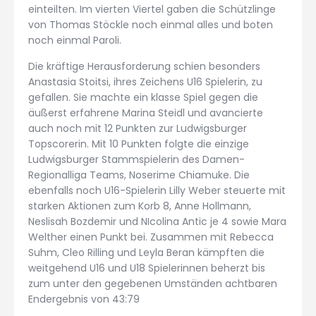
einteilten. Im vierten Viertel gaben die Schützlinge
von Thomas Stöckle noch einmal alles und boten
noch einmal Paroli.
Die kräftige Herausforderung schien besonders
Anastasia Stoitsi, ihres Zeichens U16 Spielerin, zu
gefallen. Sie machte ein klasse Spiel gegen die
äußerst erfahrene Marina Steidl und avancierte
auch noch mit 12 Punkten zur Ludwigsburger
Topscorerin. Mit 10 Punkten folgte die einzige
Ludwigsburger Stammspielerin des Damen-
Regionalliga Teams, Noserime Chiamuke. Die
ebenfalls noch U16-Spielerin Lilly Weber steuerte mit
starken Aktionen zum Korb 8, Anne Hollmann,
Neslisah Bozdemir und NIcolina Antic je 4 sowie Mara
Welther einen Punkt bei. Zusammen mit Rebecca
Suhm, Cleo Rilling und Leyla Beran kämpften die
weitgehend U16 und U18 Spielerinnen beherzt bis
zum unter den gegebenen Umständen achtbaren
Endergebnis von 43:79