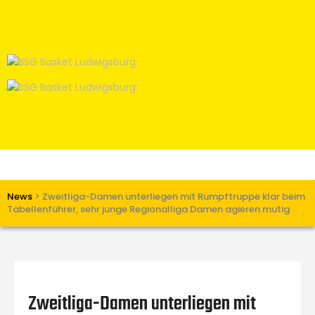
Home
News
Verein
Teams W
Teams M
Spielbetrieb
Unterstützen
Links
News
>
Zweitliga-Damen unterliegen mit Rumpftruppe klar beim
Tabellenführer, sehr junge Regionalliga Damen agieren mutig
Zweitliga-Damen unterliegen mit