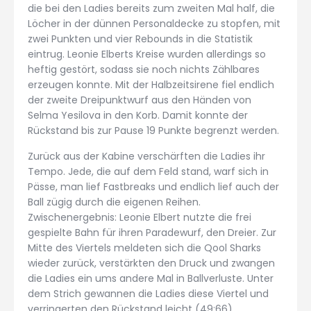
die bei den Ladies bereits zum zweiten Mal half, die
Löcher in der dünnen Personaldecke zu stopfen, mit
zwei Punkten und vier Rebounds in die Statistik
eintrug. Leonie Elberts Kreise wurden allerdings so
heftig gestört, sodass sie noch nichts Zählbares
erzeugen konnte. Mit der Halbzeitsirene fiel endlich
der zweite Dreipunktwurf aus den Händen von
Selma Yesilova in den Korb. Damit konnte der
Rückstand bis zur Pause 19 Punkte begrenzt werden.
Zurück aus der Kabine verschärften die Ladies ihr
Tempo. Jede, die auf dem Feld stand, warf sich in
Pässe, man lief Fastbreaks und endlich lief auch der
Ball zügig durch die eigenen Reihen.
Zwischenergebnis: Leonie Elbert nutzte die frei
gespielte Bahn für ihren Paradewurf, den Dreier. Zur
Mitte des Viertels meldeten sich die Qool Sharks
wieder zurück, verstärkten den Druck und zwangen
die Ladies ein ums andere Mal in Ballverluste. Unter
dem Strich gewannen die Ladies diese Viertel und
verringerten den Rückstand leicht (49:66).