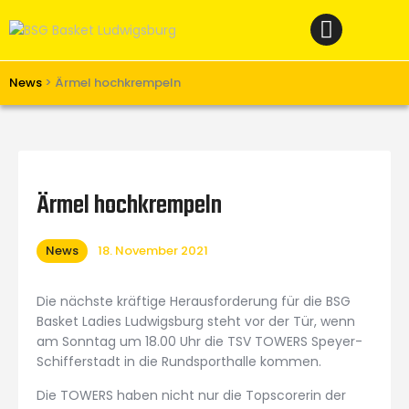
Home
News
Verein
News
>
Ärmel hochkrempeln
Teams W
Teams M
Spielbetrieb
Ärmel hochkrempeln
Unterstützen
News
18. November 2021
Links
Die nächste kräftige Herausforderung für die BSG
Basket Ladies Ludwigsburg steht vor der Tür, wenn
am Sonntag um 18.00 Uhr die TSV TOWERS Speyer-
Schifferstadt in die Rundsporthalle kommen.
Die TOWERS haben nicht nur die Topscorerin der