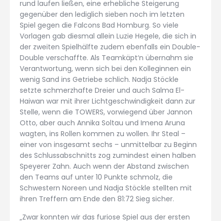
rund laufen ließen, eine erhebliche Steigerung
gegenüber den lediglich sieben noch im letzten
Spiel gegen die Falcons Bad Homburg. So viele
Vorlagen gab diesmal allein Luzie Hegele, die sich in
der zweiten Spielhälfte zudem ebenfalls ein Double-
Double verschaffte. Als Teamkäpt‘n übernahm sie
Verantwortung, wenn sich bei den Kolleginnen ein
wenig Sand ins Getriebe schlich. Nadja Stöckle
setzte schmerzhafte Dreier und auch Salma El-
Haiwan war mit ihrer Lichtgeschwindigkeit dann zur
Stelle, wenn die TOWERS, vorwiegend über Jannon
Otto, aber auch Annika Soltau und Imena Aruna
wagten, ins Rollen kommen zu wollen. Ihr Steal –
einer von insgesamt sechs – unmittelbar zu Beginn
des Schlussabschnitts zog zumindest einen halben
Speyerer Zahn. Auch wenn der Abstand zwischen
den Teams auf unter 10 Punkte schmolz, die
Schwestern Noreen und Nadja Stöckle stellten mit
ihren Treffern am Ende den 81:72 Sieg sicher.
„Zwar konnten wir das furiose Spiel aus der ersten