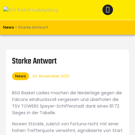
Home
News
Verein
News
>
Starke Antwort
Teams W
Teams M
Starke Antwort
Spielbetrieb
Unterstützen
News
22. November 2021
Links
BSG Basket Ladies machen die Niederlage gegen die
Falcons eindrucksvoll vergessen und überholen die
TSV TOWERS Speyer-Schifferstadt dank eines 81:72
Sieges in der Tabelle.
Noreen Stöckle, zuletzt von Fortuna nicht mit einer
hohen Trefferquote verwöhnt, signalisierte von Start