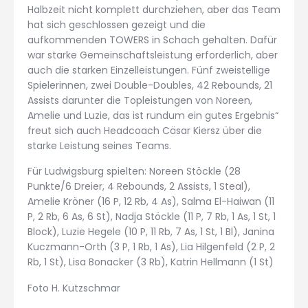
Halbzeit nicht komplett durchziehen, aber das Team
hat sich geschlossen gezeigt und die
aufkommenden TOWERS in Schach gehalten. Dafür
war starke Gemeinschaftsleistung erforderlich, aber
auch die starken Einzelleistungen. Fünf zweistellige
Spielerinnen, zwei Double-Doubles, 42 Rebounds, 21
Assists darunter die Topleistungen von Noreen,
Amelie und Luzie, das ist rundum ein gutes Ergebnis“
freut sich auch Headcoach Cäsar Kiersz über die
starke Leistung seines Teams.
Für Ludwigsburg spielten: Noreen Stöckle (28
Punkte/6 Dreier, 4 Rebounds, 2 Assists, 1 Steal),
Amelie Kröner (16 P, 12 Rb, 4 As), Salma El-Haiwan (11
P, 2 Rb, 6 As, 6 St), Nadja Stöckle (11 P, 7 Rb, 1 As, 1 St, 1
Block), Luzie Hegele (10 P, 11 Rb, 7 As, 1 St, 1 Bl), Janina
Kuczmann-Orth (3 P, 1 Rb, 1 As), Lia Hilgenfeld (2 P, 2
Rb, 1 St), Lisa Bonacker (3 Rb), Katrin Hellmann (1 St)
Foto H. Kutzschmar