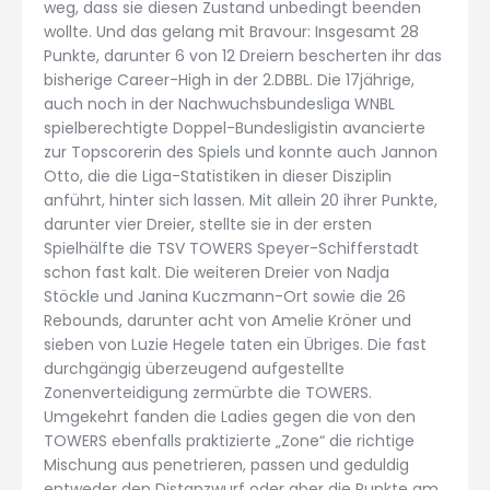
weg, dass sie diesen Zustand unbedingt beenden
wollte. Und das gelang mit Bravour: Insgesamt 28
Punkte, darunter 6 von 12 Dreiern bescherten ihr das
bisherige Career-High in der 2.DBBL. Die 17jährige,
auch noch in der Nachwuchsbundesliga WNBL
spielberechtigte Doppel-Bundesligistin avancierte
zur Topscorerin des Spiels und konnte auch Jannon
Otto, die die Liga-Statistiken in dieser Disziplin
anführt, hinter sich lassen. Mit allein 20 ihrer Punkte,
darunter vier Dreier, stellte sie in der ersten
Spielhälfte die TSV TOWERS Speyer-Schifferstadt
schon fast kalt. Die weiteren Dreier von Nadja
Stöckle und Janina Kuczmann-Ort sowie die 26
Rebounds, darunter acht von Amelie Kröner und
sieben von Luzie Hegele taten ein Übriges. Die fast
durchgängig überzeugend aufgestellte
Zonenverteidigung zermürbte die TOWERS.
Umgekehrt fanden die Ladies gegen die von den
TOWERS ebenfalls praktizierte „Zone“ die richtige
Mischung aus penetrieren, passen und geduldig
entweder den Distanzwurf oder aber die Punkte am