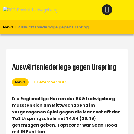
Home
News
Verein
News
>
Auswärtsniederlage gegen Urspring
Teams W
Teams M
Spielbetrieb
Auswärtsniederlage gegen Urspring
Unterstützen
News
11. Dezember 2014
Links
Die Regionalliga Herren der BSG Ludwigsburg
mussten sich am Mittwochabend im
vorgezogenen Spiel gegen die Mannschaft der
TuS Urspringschule mit 74:84 (36:49)
geschlagen geben. Topscorer war Sean Flood
mit 19 Punkten.