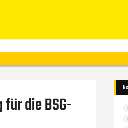
Home
News
Verein
Teams W
Teams M
Spielbetrieb
Unterstützen
Links
Ne
 für die BSG-