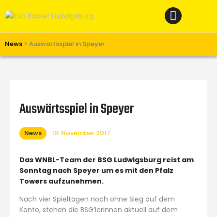
Home
News
Verein
News
>
Auswärtsspiel in Speyer
Teams W
Teams M
Spielbetrieb
Auswärtsspiel in Speyer
Unterstützen
News
19. November 2017
Links
Das WNBL-Team der BSG Ludwigsburg reist am
Sonntag nach Speyer um es mit den Pfalz
Towers aufzunehmen.
Nach vier Spieltagen noch ohne Sieg auf dem
Konto, stehen die BSG’lerinnen aktuell auf dem