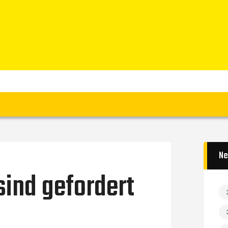
Home
News
Verein
Teams W
Teams M
Spielbetrieb
Unterstützen
Links
Ne
ind gefordert