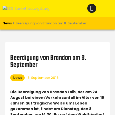
Home
News
Verein
News
>
Beerdigung von Brandon am 8. September
Teams W
Teams M
Spielbetrieb
Beerdigung von Brandon am 8.
Unterstützen
September
Links
News
5. September 2015
Die Beerdigung von Brandon Laib, der am 24.
August bei einem Verkehrsunfall im Alter von 16
Jahren auf tragische Weise ums Leben
gekommen ist, findet am Dienstag, den 8.
September, um 14.30 Uhr auf dem Waldfriedhof