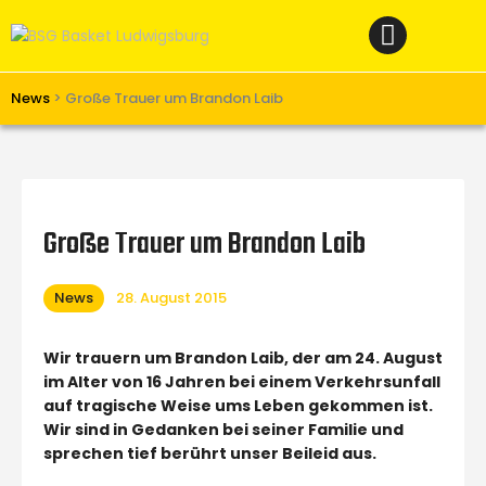
Home
News
Verein
News
>
Große Trauer um Brandon Laib
Teams W
Teams M
Spielbetrieb
Große Trauer um Brandon Laib
Unterstützen
News
28. August 2015
Links
Wir trauern um Brandon Laib, der am 24. August
im Alter von 16 Jahren bei einem Verkehrsunfall
auf tragische Weise ums Leben gekommen ist.
Wir sind in Gedanken bei seiner Familie und
sprechen tief berührt unser Beileid aus.