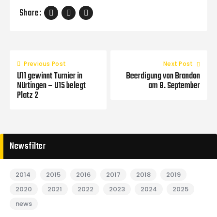
Share:
Previous Post
Next Post
U11 gewinnt Turnier in
Beerdigung von Brandon
Nürtingen – U15 belegt
am 8. September
Platz 2
Newsfilter
2014
2015
2016
2017
2018
2019
2020
2021
2022
2023
2024
2025
news