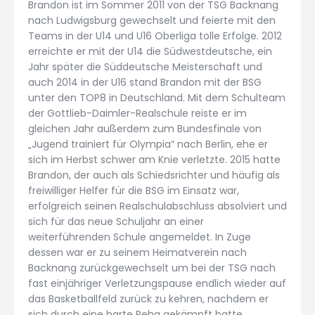
Brandon ist im Sommer 2011 von der TSG Backnang
nach Ludwigsburg gewechselt und feierte mit den
Teams in der U14 und U16 Oberliga tolle Erfolge. 2012
erreichte er mit der U14 die Südwestdeutsche, ein
Jahr später die Süddeutsche Meisterschaft und
auch 2014 in der U16 stand Brandon mit der BSG
unter den TOP8 in Deutschland. Mit dem Schulteam
der Gottlieb-Daimler-Realschule reiste er im
gleichen Jahr außerdem zum Bundesfinale von
„Jugend trainiert für Olympia“ nach Berlin, ehe er
sich im Herbst schwer am Knie verletzte. 2015 hatte
Brandon, der auch als Schiedsrichter und häufig als
freiwilliger Helfer für die BSG im Einsatz war,
erfolgreich seinen Realschulabschluss absolviert und
sich für das neue Schuljahr an einer
weiterführenden Schule angemeldet. In Zuge
dessen war er zu seinem Heimatverein nach
Backnang zurückgewechselt um bei der TSG nach
fast einjähriger Verletzungspause endlich wieder auf
das Basketballfeld zurück zu kehren, nachdem er
sich durch eine harte Reha gekämpft hatte.