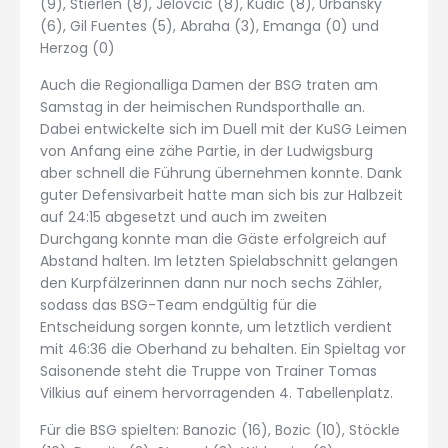
(9), Stierlen (8), Jelovcic (8), Kudic (8), Urbansky
(6), Gil Fuentes (5), Abraha (3), Emanga (0) und
Herzog (0)
Auch die Regionalliga Damen der BSG traten am
Samstag in der heimischen Rundsporthalle an.
Dabei entwickelte sich im Duell mit der KuSG Leimen
von Anfang eine zähe Partie, in der Ludwigsburg
aber schnell die Führung übernehmen konnte. Dank
guter Defensivarbeit hatte man sich bis zur Halbzeit
auf 24:15 abgesetzt und auch im zweiten
Durchgang konnte man die Gäste erfolgreich auf
Abstand halten. Im letzten Spielabschnitt gelangen
den Kurpfälzerinnen dann nur noch sechs Zähler,
sodass das BSG-Team endgültig für die
Entscheidung sorgen konnte, um letztlich verdient
mit 46:36 die Oberhand zu behalten. Ein Spieltag vor
Saisonende steht die Truppe von Trainer Tomas
Vilkius auf einem hervorragenden 4. Tabellenplatz.
Für die BSG spielten: Banozic (16), Bozic (10), Stöckle